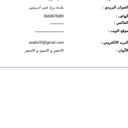
لعنوان البريدي :
بلدية برج عمر ادريبس
لهاتف :
0669978480
لفاكس :
ــــــــــــ
وقع الويب :
ـــــــــــــــــــــــــ
لبريد الالكتروني :
anafni33@gmail.com
لألوان :
الاخضر و الاسود و الاصفر