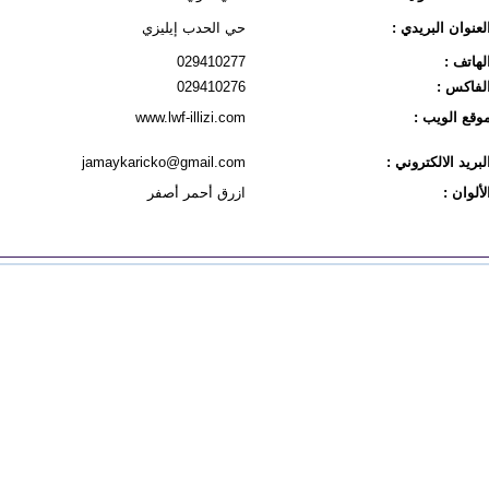
لعنوان البريدي :
حي الحدب إيليزي
لهاتف :
029410277
لفاكس :
029410276
وقع الويب :
www.lwf-illizi.com
لبريد الالكتروني :
jamaykaricko@gmail.com
لألوان :
ازرق أحمر أصفر