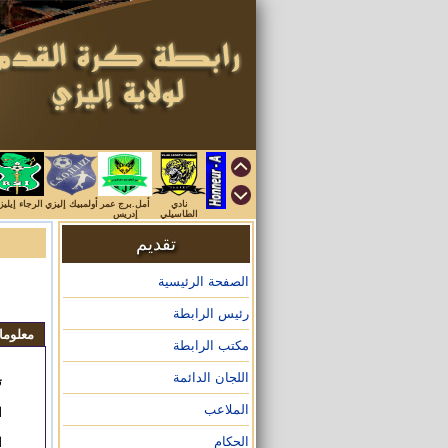
نادي
أمل.برج عمر
أولمبيك إليزي
الرجاء إيلي
الطاسيلي
إدريس
تقديم
الصفحة الرئيسية
رئيس الرابطة
معلوم
مكتب الرابطة
اللجان الدائمة
ت
الملاعب
ا
الحكام
ا