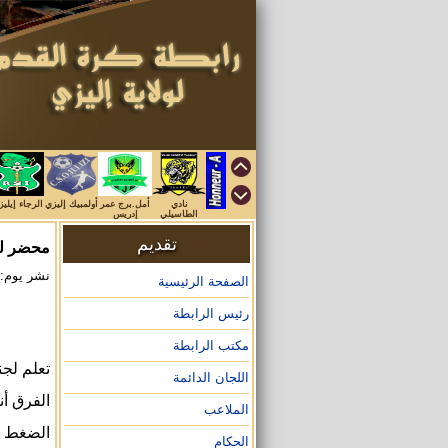
نادي
أمل.برج عمر
أولمبيك إليزي
الرجاء إيلي
الطاسيلي
إدريس
تقديم
محضر لجن
نشر يوم: 2026/01/01 على الساعة :54
الصفحة الرئيسية
رئيس الرابطة
مكتب الرابطة
تعلم لجن
اللجان الدائمة
الفرق أن
الملاعب
الضغط
الحكام