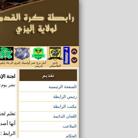
نادي
أمل.برج عمر
أولمبيك إليزي
الرجاء إيلي
الطاسيلي
إدريس
تقديم
لجنة الإن
نشر يوم: 2025/11/12 على الساعة :57
الصفحة الرئيسية
رئيس الرابطة
مكتب الرابطة
تعلم لجن
اللجان الدائمة
أنها أص
الملاعب
الرابط :
الحكام